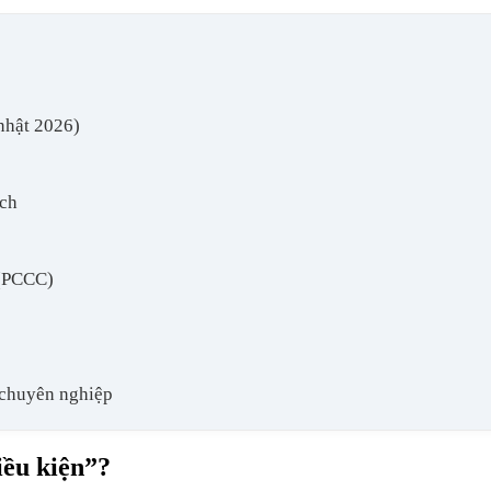
nhật 2026)
ạch
 (PCCC)
 chuyên nghiệp
iều kiện”?