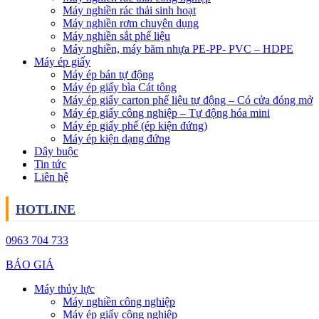
Máy nghiền rác thải sinh hoạt
Máy nghiền rơm chuyên dụng
Máy nghiền sắt phế liệu
Máy nghiền, máy băm nhựa PE-PP- PVC – HDPE
Máy ép giấy
Máy ép bán tự động
Máy ép giấy bìa Cát tông
Máy ép giấy carton phế liệu tự động – Có cửa đóng mở
Máy ép giấy công nghiệp – Tự động hóa mini
Máy ép giấy phế (ép kiện đứng)
Máy ép kiện dạng đứng
Dây buộc
Tin tức
Liên hệ
HOTLINE
0963 704 733
BÁO GIÁ
Máy thủy lực
Máy nghiền công nghiệp
Máy ép giấy công nghiệp