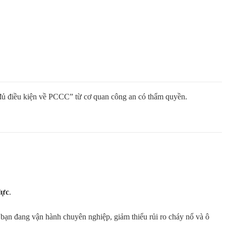
ận đủ điều kiện về PCCC” từ cơ quan công an có thẩm quyền.
lực
.
 bạn đang vận hành chuyên nghiệp, giảm thiểu rủi ro cháy nổ và ô