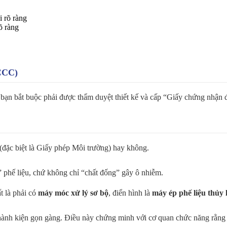
õ ràng
PCCC)
 của bạn bắt buộc phải được thẩm duyệt thiết kế và cấp “Giấy chứng nh
(đặc biệt là Giấy phép Môi trường) hay không.
phế liệu, chứ không chỉ “chất đống” gây ô nhiễm.
t là phải có
máy móc xử lý sơ bộ
, điển hình là
máy ép phế liệu thủy 
 thành kiện gọn gàng. Điều này chứng minh với cơ quan chức năng rằng