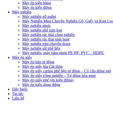
Máy ép kiện hàng
Máy ép kiện đứng
Máy nghiền
Máy nghiền gỗ pallet
Máy Nghiền Mini Chuyên Nghiền Gỗ, Giấy và Kim Loạ
Máy nghiền nhựa
Máy nghiền phế kim loại
Máy nghiền rác thải công nghiệp
Máy nghiền rác thải sinh hoạt
Máy nghiền rơm chuyên dụng
Máy nghiền sắt phế liệu
Máy nghiền, máy băm nhựa PE-PP- PVC – HDPE
Máy ép giấy
Máy ép bán tự động
Máy ép giấy bìa Cát tông
Máy ép giấy carton phế liệu tự động – Có cửa đóng mở
Máy ép giấy công nghiệp – Tự động hóa mini
Máy ép giấy phế (ép kiện đứng)
Máy ép kiện dạng đứng
Dây buộc
Tin tức
Liên hệ