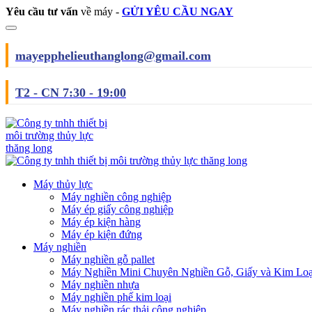
Yêu cầu tư vấn
về máy -
GỬI YÊU CẦU NGAY
mayepphelieuthanglong@gmail.com
T2 - CN 7:30 - 19:00
Máy thủy lực
Máy nghiền công nghiệp
Máy ép giấy công nghiệp
Máy ép kiện hàng
Máy ép kiện đứng
Máy nghiền
Máy nghiền gỗ pallet
Máy Nghiền Mini Chuyên Nghiền Gỗ, Giấy và Kim Loạ
Máy nghiền nhựa
Máy nghiền phế kim loại
Máy nghiền rác thải công nghiệp