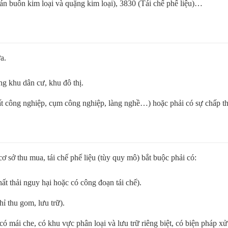
n buôn kim loại và quặng kim loại), 3830 (Tái chế phế liệu)…
a.
g khu dân cư, khu đô thị.
đất công nghiệp, cụm công nghiệp, làng nghề…) hoặc phải có sự chấp 
 cơ sở thu mua, tái chế phế liệu (tùy quy mô) bắt buộc phải có:
hất thải nguy hại hoặc có công đoạn tái chế).
ỉ thu gom, lưu trữ).
 mái che, có khu vực phân loại và lưu trữ riêng biệt, có biện pháp xử 